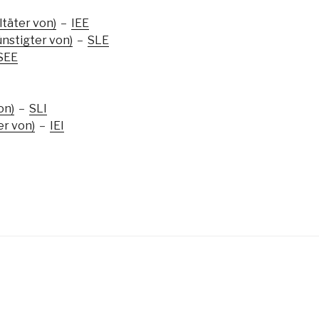
ltäter von)
–
IEE
ünstigter von)
–
SLE
SEE
on)
–
SLI
er von)
–
IEI