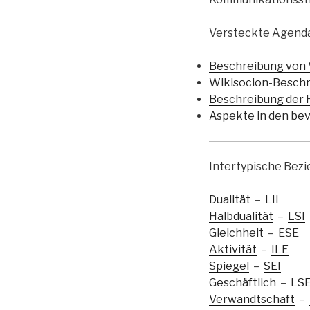
Versteckte Agend
Beschreibung von 
Wikisocion-Besch
Beschreibung der 
Aspekte in den bev
Intertypische Bez
Dualität
–
LII
Halbdualität
–
LSI
Gleichheit
–
ESE
Aktivität
–
ILE
Spiegel
–
SEI
Geschäftlich
–
LS
Verwandtschaft
–