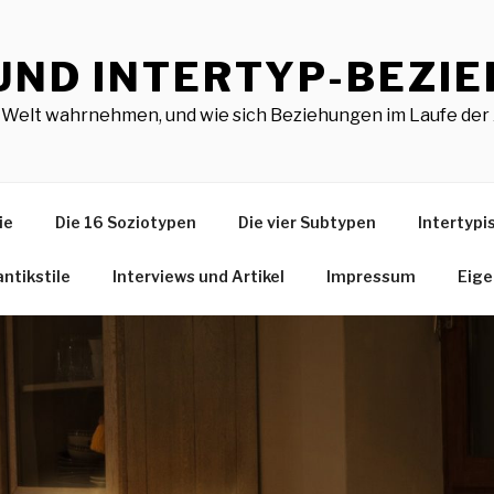
 UND INTERTYP-BEZI
Welt wahrnehmen, und wie sich Beziehungen im Laufe der 
ie
Die 16 Soziotypen
Die vier Subtypen
Intertyp
ntikstile
Interviews und Artikel
Impressum
Eige