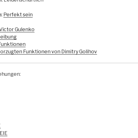
a:
Perfekt sein
Victor Gulenko
reibung
Funktionen
orzugten Funktionen von Dimitry Golihov
iehungen:
E
EIE