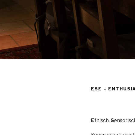
ESE – ENTHUSI
E
thisch,
S
ensorisc
Kommunikationsstil