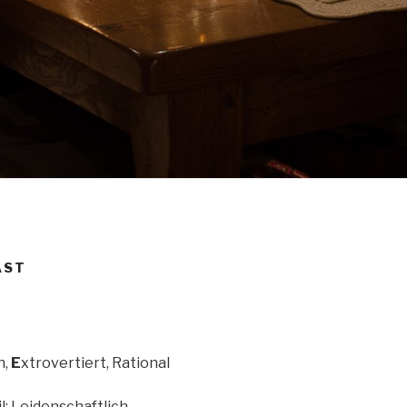
AST
h,
E
xtrovertiert, Rational
: Leidenschaftlich